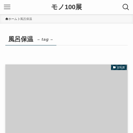
モノ100展
ホーム
風呂保温
風呂保温
– tag –
豆知識